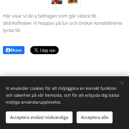
Här visar vi de 5 bidragen som går vidare till
distriksfinalen. Vi hoppas på tur och önskar konstnärerna
lycka till.
Share
Vi använder cookies för att möjliggöra en korrekt funktion
och säkerhet på vår hemsida, och för att erbjuda dig bästa
möjliga användarupplevelse.
Lions Club Tidaholm
Acceptera endast nödvändiga
Acceptera alla
Cookies